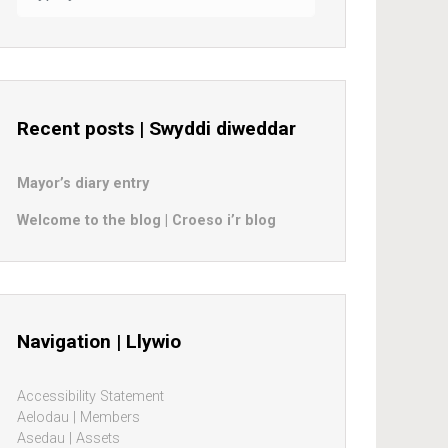
Recent posts | Swyddi diweddar
Mayor’s diary entry
Welcome to the blog | Croeso i’r blog
Navigation | Llywio
Accessibility Statement
Aelodau | Members
Asedau | Assets