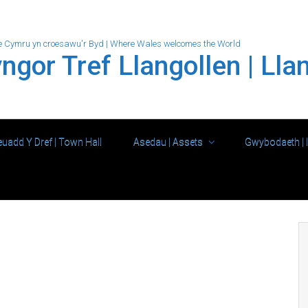
e Cymru yn croesawu'r Byd | Where Wales welcomes the World
ngor Tref Llangollen | Lla
uadd Y Dref | Town Hall
Asedau | Assets
Gwybodaeth | 