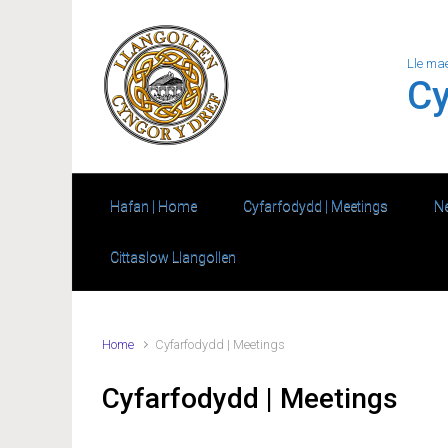
Skip to main content
Lle ma
Cy
Hafan | Home
Cyfarfodydd | Meetings
Ne
Cittaslow Llangollen
Home
Cyfarfodydd | Meetings
Cyfarfodydd | Meetings