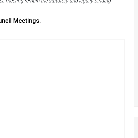
il meeting remain the statutory and legally binding
ncil Meetings.