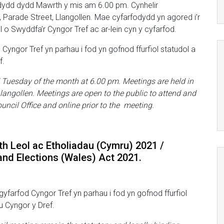
ydydd dydd Mawrth y mis am 6.00 pm. Cynhelir
 Parade Street, Llangollen. Mae cyfarfodydd yn agored i’r
o Swyddfa’r Cyngor Tref ac ar-lein cyn y cyfarfod.
 Cyngor Tref yn parhau i fod yn gofnod ffurfiol statudol a
f.
 Tuesday of the month at 6.00 pm. Meetings are held in
langollen. Meetings are open to the public to attend and
ncil Office and online prior to the meeting.
h Leol ac Etholiadau (Cymru) 2021 /
nd Elections (Wales) Act 2021.
yfarfod Cyngor Tref yn parhau i fod yn gofnod ffurfiol
u Cyngor y Dref.