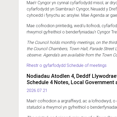
Mae’r Cyngor yn cynnal cyfarfodydd misol, ar dr
cyfarfodydd yn Siambrau’r Cyngor, Neuadd y Dref,
cyhoedd i fynychu ac arsylwi. Mae Agenda ar gael 
Mae cofnodion printiedig, wedi’u llofnodi, cyfarfod
rhwymol gyfreithiol o benderfyniadau’r Cyngor Tre
The Council holds monthly meetings, on the third
the Council Chambers, Town Hall, Parade Street L
observe. Agenda’s are available from the Town Cou
Rhestr o gyfarfodydd Schedule of meetings
Nodiadau Atodlen 4, Deddf Llywodraet
Schedule 4 Notes, Local Government a
2026.07.21
Mae’r cofnodion a argraffwyd, ac a lofnodwyd, o g
statudol a rhwymol yn gyfreithiol o benderfyniada