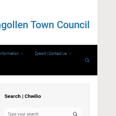
ngollen Town Council
Information
Cyswllt | Contact Us
Search | Chwilio